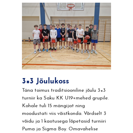
3×3 Jõulukoss
Täna toimus traditsiooniline jõulu 3×3
turniir ka Saku KK U19+mehed grupile.
Kohale tuli 15 mängijat ning
moodustati viis võistkonda. Võrdselt 3
võidu ja 1 kaotusega lõpetasid turniiri
Puma ja Sigma Boy. Omavahelise