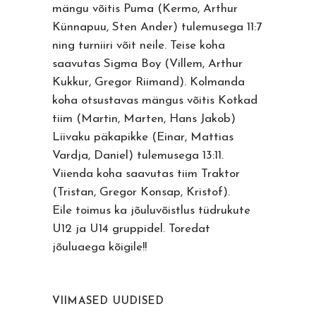
mängu võitis Puma (Kermo, Arthur
Künnapuu, Sten Ander) tulemusega 11:7
ning turniiri võit neile. Teise koha
saavutas Sigma Boy (Villem, Arthur
Kukkur, Gregor Riimand). Kolmanda
koha otsustavas mängus võitis Kotkad
tiim (Martin, Marten, Hans Jakob)
Liivaku päkapikke (Einar, Mattias
Vardja, Daniel) tulemusega 13:11.
Viienda koha saavutas tiim Traktor
(Tristan, Gregor Konsap, Kristof).
Eile toimus ka jõuluvõistlus tüdrukute
U12 ja U14 gruppidel. Toredat
jõuluaega kõigile!!
VIIMASED UUDISED