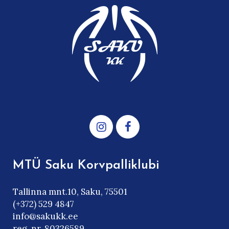
MTÜ Saku Korvpalliklubi
Tallinna mnt.10, Saku, 75501
(+372) 529 4847
info@sakukk.ee
reg. nr. 80326589