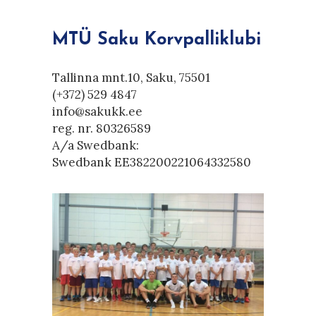
MTÜ Saku Korvpalliklubi
Tallinna mnt.10, Saku, 75501
(+372) 529 4847
info@sakukk.ee
reg. nr. 80326589
A/a Swedbank:
Swedbank EE382200221064332580