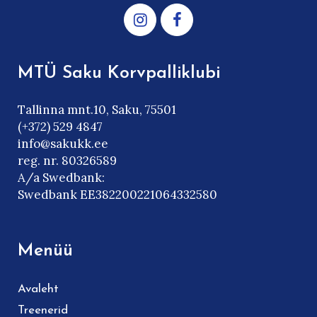
MTÜ Saku Korvpalliklubi
Tallinna mnt.10, Saku, 75501
(+372) 529 4847
info@sakukk.ee
reg. nr. 80326589
A/a Swedbank:
Swedbank EE382200221064332580
Menüü
Avaleht
Treenerid