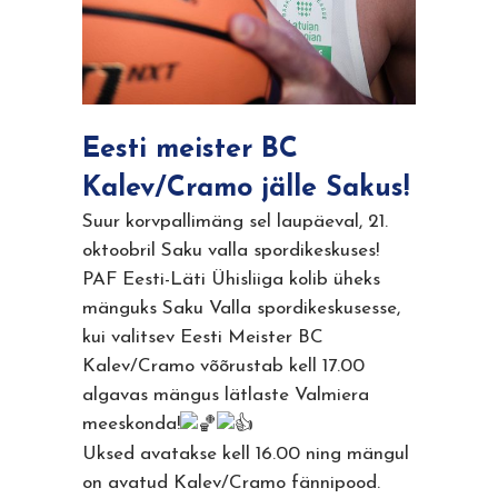
Eesti meister BC
Kalev/Cramo jälle Sakus!
Suur korvpallimäng sel laupäeval, 21.
oktoobril Saku valla spordikeskuses!
PAF Eesti-Läti Ühisliiga kolib üheks
mänguks Saku Valla spordikeskusesse,
kui valitsev Eesti Meister BC
Kalev/Cramo võõrustab kell 17.00
algavas mängus lätlaste Valmiera
meeskonda!
Uksed avatakse kell 16.00 ning mängul
on avatud Kalev/Cramo fännipood.