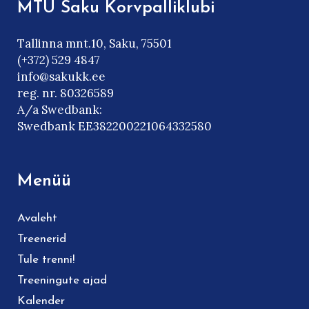
MTÜ Saku Korvpalliklubi
Tallinna mnt.10, Saku, 75501
(+372) 529 4847
info@sakukk.ee
reg. nr. 80326589
A/a Swedbank:
Swedbank EE382200221064332580
Menüü
Avaleht
Treenerid
Tule trenni!
Treeningute ajad
Kalender