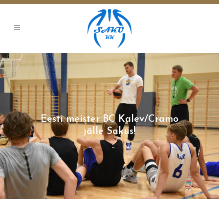
Eesti meister BC Kalev/Cramo
jälle Sakus!