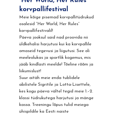
“Her World, Her Rules”
korvpallifestival
Meie kõige pisemad korvpallitüdrukud
osalesid “Her World, Her Rules”
korvpallifestivalil!
Päeva jooksul said nad proovida nii
üldkehalisi harjutusi kui ka korvpallile
omaseid tegevusi ja liigutusi. See oli
meeleolukas ja sportlik kogemus, mis
jääb kindlasti meelde! Tõeline rõõm ja
liikumislust!
Suur aitäh meie enda tublidele
abilistele Sigritile ja Lotta-Lisettele,
kes kogu päeva vältel tegid meie 1.–2.
klassi tüdrukutega harjutusi ja mänge
kassa. Treeningu lõpus tulid meiega
ühispildile ka Eesti naiste