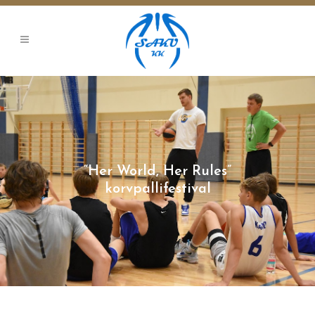
“Her World, Her Rules”
korvpallifestival