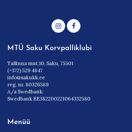
MTÜ Saku Korvpalliklubi
Tallinna mnt.10, Saku, 75501
(+372) 529 4847
info@sakukk.ee
reg. nr. 80326589
A/a Swedbank:
Swedbank EE382200221064332580
Menüü