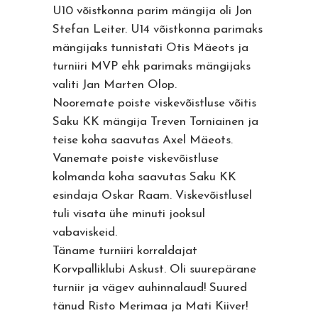
U10 võistkonna parim mängija oli Jon
Stefan Leiter. U14 võistkonna parimaks
mängijaks tunnistati Otis Mäeots ja
turniiri MVP ehk parimaks mängijaks
valiti Jan Marten Olop.
Nooremate poiste viskevõistluse võitis
Saku KK mängija Treven Torniainen ja
teise koha saavutas Axel Mäeots.
Vanemate poiste viskevõistluse
kolmanda koha saavutas Saku KK
esindaja Oskar Raam. Viskevõistlusel
tuli visata ühe minuti jooksul
vabaviskeid.
Täname turniiri korraldajat
Korvpalliklubi Askust. Oli suurepärane
turniir ja vägev auhinnalaud! Suured
tänud Risto Merimaa ja Mati Kiiver!