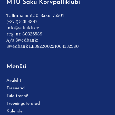
MTÜ Saku Korvpalliklubi
Tallinna mnt.10, Saku, 75501
(+372) 529 4847
info@sakukk.ee
reg. nr. 80326589
A/a Swedbank:
Swedbank EE382200221064332580
Menüü
Avaleht
Treenerid
Tule trenni!
Treeningute ajad
Kalender