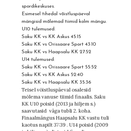
spordikeskuses.
Esimesel tihedal võistluspäeval
mängisid mõlemad tiimid kolm mängu.
U10 tulemused:
Saku KK vs KK Askus 45:15
Saku KK vs Orissaare Sport 43:10
Saku KK vs Haapsalu KK 27:52
U14 tulemused:
Saku KK vs Orissaare Sport 55:52
Saku KK vs KK Askus 52:40
Saku KK vs Haapsalu KK 35:36
Teisel võistluspäeval osalesid
mõlema vanuse tiimid finaalis. Saku
KK U10 poisid (2013 ja hiljem s.)
saavutasid väga tubli 2. koha.
Finaalmängus Haapsalu KK vastu tuli
kaotus napilt 37:39 . U14 poisid (2009