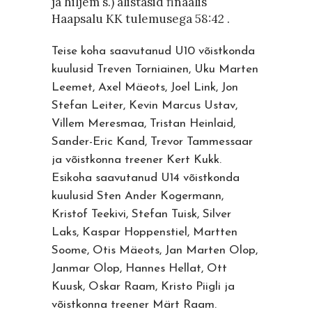
ja hiljem s.) alistasid finaalis
Haapsalu KK tulemusega 58:42 .
Teise koha saavutanud U10 võistkonda
kuulusid Treven Torniainen, Uku Marten
Leemet, Axel Mäeots, Joel Link, Jon
Stefan Leiter, Kevin Marcus Ustav,
Villem Meresmaa, Tristan Heinlaid,
Sander-Eric Kand, Trevor Tammessaar
ja võistkonna treener Kert Kukk.
Esikoha saavutanud U14 võistkonda
kuulusid Sten Ander Kogermann,
Kristof Teekivi, Stefan Tuisk, Silver
Laks, Kaspar Hoppenstiel, Martten
Soome, Otis Mäeots, Jan Marten Olop,
Janmar Olop, Hannes Hellat, Ott
Kuusk, Oskar Raam, Kristo Piigli ja
võistkonna treener Märt Raam.