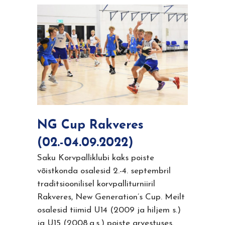
NG Cup Rakveres
(02.-04.09.2022)
Saku Korvpalliklubi kaks poiste
võistkonda osalesid 2.-4. septembril
traditsioonilisel korvpalliturniiril
Rakveres, New Generation’s Cup. Meilt
osalesid tiimid U14 (2009 ja hiljem s.)
ja U15 (2008.a.s.) poiste arvestuses.