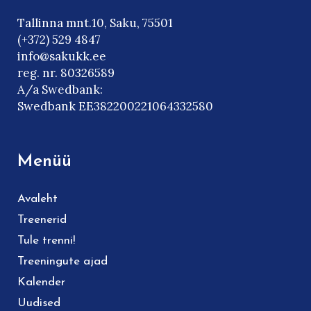
Tallinna mnt.10, Saku, 75501
(+372) 529 4847
info@sakukk.ee
reg. nr. 80326589
A/a Swedbank:
Swedbank EE382200221064332580
Menüü
Avaleht
Treenerid
Tule trenni!
Treeningute ajad
Kalender
Uudised