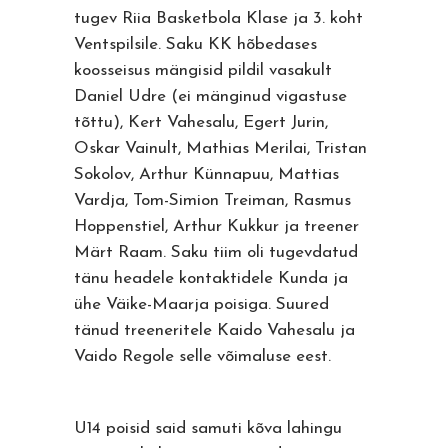
tugev Riia Basketbola Klase ja 3. koht
Ventspilsile. Saku KK hõbedases
koosseisus mängisid pildil vasakult
Daniel Udre (ei mänginud vigastuse
tõttu), Kert Vahesalu, Egert Jurin,
Oskar Vainult, Mathias Merilai, Tristan
Sokolov, Arthur Künnapuu, Mattias
Vardja, Tom-Simion Treiman, Rasmus
Hoppenstiel, Arthur Kukkur ja treener
Märt Raam. Saku tiim oli tugevdatud
tänu headele kontaktidele Kunda ja
ühe Väike-Maarja poisiga. Suured
tänud treeneritele Kaido Vahesalu ja
Vaido Regole selle võimaluse eest.
U14 poisid said samuti kõva lahingu