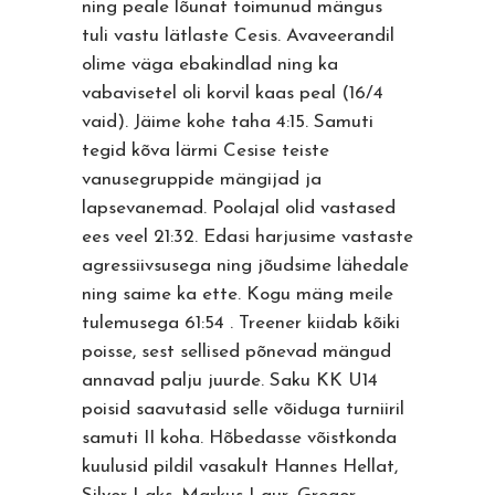
ning peale lõunat toimunud mängus
tuli vastu lätlaste Cesis. Avaveerandil
olime väga ebakindlad ning ka
vabavisetel oli korvil kaas peal (16/4
vaid). Jäime kohe taha 4:15. Samuti
tegid kõva lärmi Cesise teiste
vanusegruppide mängijad ja
lapsevanemad. Poolajal olid vastased
ees veel 21:32. Edasi harjusime vastaste
agressiivsusega ning jõudsime lähedale
ning saime ka ette. Kogu mäng meile
tulemusega 61:54 . Treener kiidab kõiki
poisse, sest sellised põnevad mängud
annavad palju juurde. Saku KK U14
poisid saavutasid selle võiduga turniiril
samuti II koha. Hõbedasse võistkonda
kuulusid pildil vasakult Hannes Hellat,