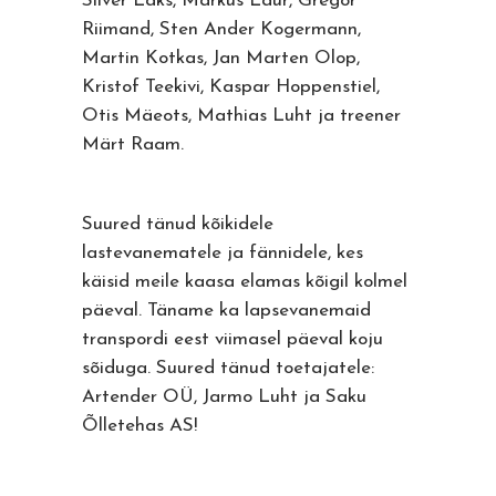
Silver Laks, Markus Laur, Gregor
Riimand, Sten Ander Kogermann,
Martin Kotkas, Jan Marten Olop,
Kristof Teekivi, Kaspar Hoppenstiel,
Otis Mäeots, Mathias Luht ja treener
Märt Raam.
Suured tänud kõikidele
lastevanematele ja fännidele, kes
käisid meile kaasa elamas kõigil kolmel
päeval. Täname ka lapsevanemaid
transpordi eest viimasel päeval koju
sõiduga. Suured tänud toetajatele:
Artender OÜ, Jarmo Luht ja Saku
Õlletehas AS!