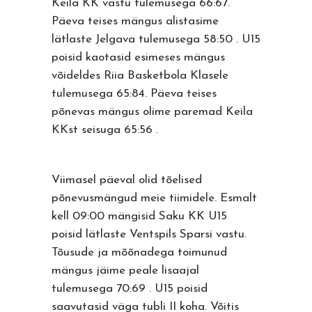
Keila KK vastu tulemusega 66:67.
Päeva teises mängus alistasime
lätlaste Jelgava tulemusega 58:50 . U15
poisid kaotasid esimeses mängus
võideldes Riia Basketbola Klasele
tulemusega 65:84. Päeva teises
põnevas mängus olime paremad Keila
KKst seisuga 65:56 .
Viimasel päeval olid tõelised
põnevusmängud meie tiimidele. Esmalt
kell 09:00 mängisid Saku KK U15
poisid lätlaste Ventspils Sparsi vastu.
Tõusude ja mõõnadega toimunud
mängus jäime peale lisaajal
tulemusega 70:69 . U15 poisid
saavutasid väga tubli II koha. Võitis