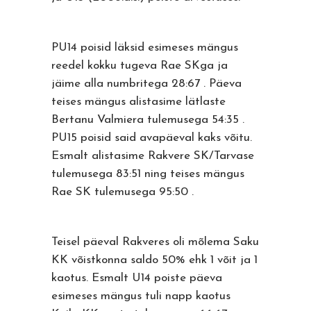
PU14 poisid läksid esimeses mängus
reedel kokku tugeva Rae SKga ja
jäime alla numbritega 28:67 . Päeva
teises mängus alistasime lätlaste
Bertanu Valmiera tulemusega 54:35 .
PU15 poisid said avapäeval kaks võitu.
Esmalt alistasime Rakvere SK/Tarvase
tulemusega 83:51 ning teises mängus
Rae SK tulemusega 95:50 .
Teisel päeval Rakveres oli mõlema Saku
KK võistkonna saldo 50% ehk 1 võit ja 1
kaotus. Esmalt U14 poiste päeva
esimeses mängus tuli napp kaotus