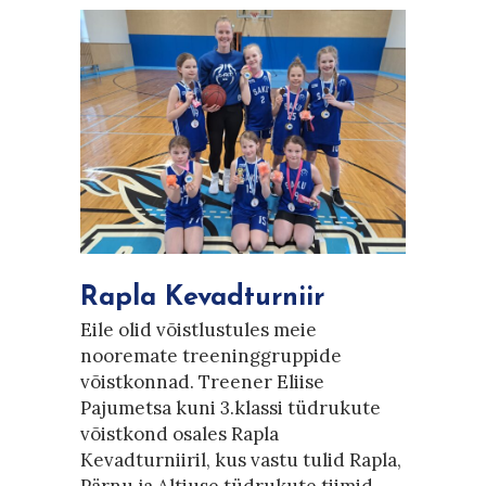
Rapla Kevadturniir
Eile olid võistlustules meie
nooremate treeninggruppide
võistkonnad. Treener Eliise
Pajumetsa kuni 3.klassi tüdrukute
võistkond osales Rapla
Kevadturniiril, kus vastu tulid Rapla,
Pärnu ja Altiuse tüdrukute tiimid.