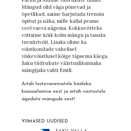
Mängud olid väga põnevad ja
õpetlikud, saime harjutada trennis
õpitut ja näha, mille kallal peame
veel vaeva nägema. Kokkuvõtteks
võitsime kõik kolm mängu ja tasuks
turniirivõit. Lisaks olime ka
võistkondade vahelisel
viskevõistlusel kõige täpsema käega.
Saku tüdrukute väärtuslikuimaks
mängijaks valiti Emili.
Aitäh lastevanematele hääleka
kaasaelamise eest ja aitäh vastastele
ägedate mängude eest!
VIIMASED UUDISED