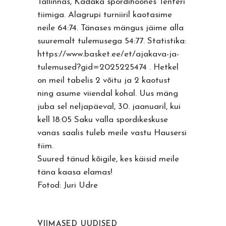
Tallinnas, Kadaka spordihoones Tenteri
tiimiga. Alagrupi turniiril kaotasime
neile 64:74. Tänases mängus jäime alla
suuremalt tulemusega 54:77. Statistika:
https://www.basket.ee/et/ajakava-ja-
tulemused?gid=2025225474
. Hetkel
on meil tabelis 2 võitu ja 2 kaotust
ning asume viiendal kohal. Uus mäng
juba sel neljapäeval, 30. jaanuaril, kui
kell 18:05 Saku valla spordikeskuse
vanas saalis tuleb meile vastu Hausersi
tiim.
Suured tänud kõigile, kes käisid meile
täna kaasa elamas!
Fotod: Juri Udre
VIIMASED UUDISED