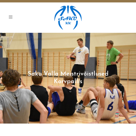
Saku Valla Meistrivõistlused
Korvpallis