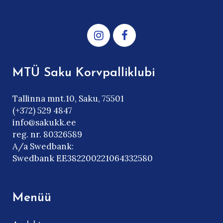
MTÜ Saku Korvpalliklubi
Tallinna mnt.10, Saku, 75501
(+372) 529 4847
info@sakukk.ee
reg. nr. 80326589
A/a Swedbank:
Swedbank EE382200221064332580
Menüü