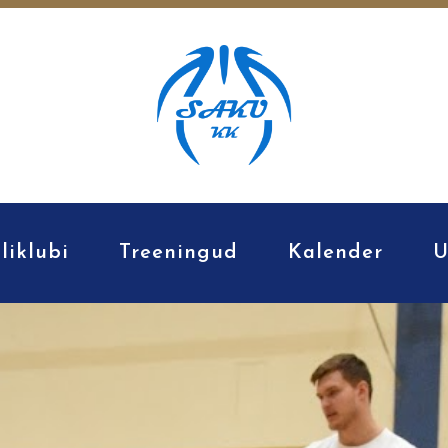
liklubi
Treeningud
Kalender
U