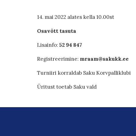
14. mai 2022 alates kella 10.00st
Osavõtt tasuta
Lisainfo:
52 94 847
Registreerimine:
mraam@sakukk.ee
Turniiri korraldab Saku Korvpalliklubi
Üritust toetab Saku vald