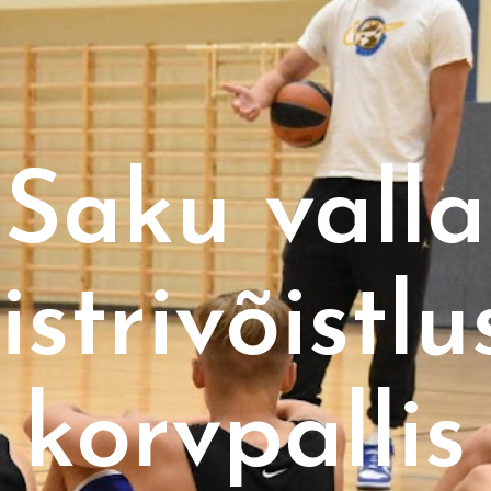
Saku valla
strivõistl
korvpallis