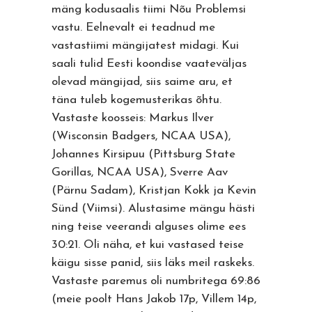
mäng kodusaalis tiimi Nõu Problemsi
vastu. Eelnevalt ei teadnud me
vastastiimi mängijatest midagi. Kui
saali tulid Eesti koondise vaateväljas
olevad mängijad, siis saime aru, et
täna tuleb kogemusterikas õhtu.
Vastaste koosseis: Markus Ilver
(Wisconsin Badgers, NCAA USA),
Johannes Kirsipuu (Pittsburg State
Gorillas, NCAA USA), Sverre Aav
(Pärnu Sadam), Kristjan Kokk ja Kevin
Sünd (Viimsi). Alustasime mängu hästi
ning teise veerandi alguses olime ees
30:21. Oli näha, et kui vastased teise
käigu sisse panid, siis läks meil raskeks.
Vastaste paremus oli numbritega 69:86
(meie poolt Hans Jakob 17p, Villem 14p,