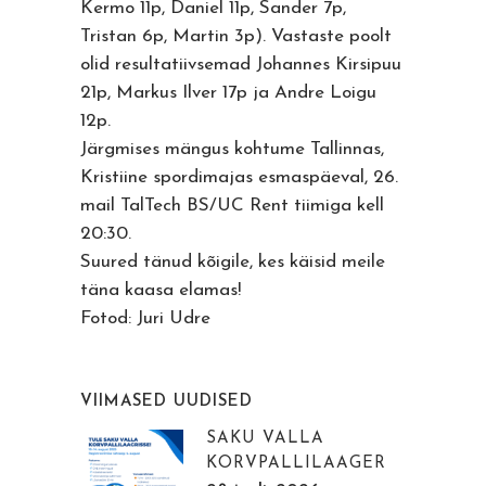
Kermo 11p, Daniel 11p, Sander 7p,
Tristan 6p, Martin 3p). Vastaste poolt
olid resultatiivsemad Johannes Kirsipuu
21p, Markus Ilver 17p ja Andre Loigu
12p.
Järgmises mängus kohtume Tallinnas,
Kristiine spordimajas esmaspäeval, 26.
mail TalTech BS/UC Rent tiimiga kell
20:30.
Suured tänud kõigile, kes käisid meile
täna kaasa elamas!
Fotod: Juri Udre
VIIMASED UUDISED
SAKU VALLA
KORVPALLILAAGER