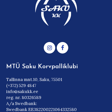
MTÜ Saku Korvpalliklubi
Tallinna mnt.10, Saku, 75501
(+372) 529 4847
info@sakukk.ee
reg. nr. 80326589
A/a Swedbank:
Swedbank EE382200221064332580