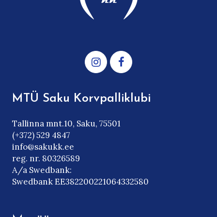
MTÜ Saku Korvpalliklubi
Tallinna mnt.10, Saku, 75501
(+372) 529 4847
info@sakukk.ee
reg. nr. 80326589
A/a Swedbank:
Swedbank EE382200221064332580