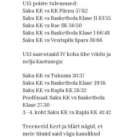
U15 poiste tulemused:
Saku KK vs KK Pärnu 57:82
Saku KK vs Basketbola Klase II 63:55
Saku KK vs Rae SK 56:50
Saku KK vs Basketbola Klase I 66:48
Saku KK vs Ventspils Spars 38:66
U13 saavutasid IV koha ühe võidu ja
nelja kaotusega:
Saku KK vs Tukums 30:37
Saku KK vs Basketbola Klase 39:18
Saku KK vs Rapla KK 28:32
Poolfinaal: Saku KK vs Basketbola
Klase 27:30
3.-4. koht Saku KK vs Rapla KK 41:42
Treenerid Kert ja Märt nägid, et
meie tiimid said väga kasulikud