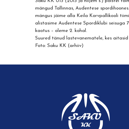
Saku KK U13 (2013 ja hiljem s.) poistel toi
mängud Tallinnas, Audentese spordihoones. T
mängus jäime alla Keila Korvpallikooli tii
alistasime Audentese Spordiklubi seisuga 71:2
kaotus – oleme 2. kohal.
Suured tänud lastevanematele, kes aitasid 
Foto: Saku KK (arhiiv)