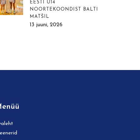
EESTI U14
NOORTEKOONDIST BALTI
MATŠIL
13 juuni, 2026
enüü
valeht
reenerid