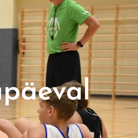
upäeval