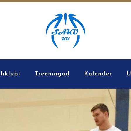
liklubi
Treeningud
Kalender
U