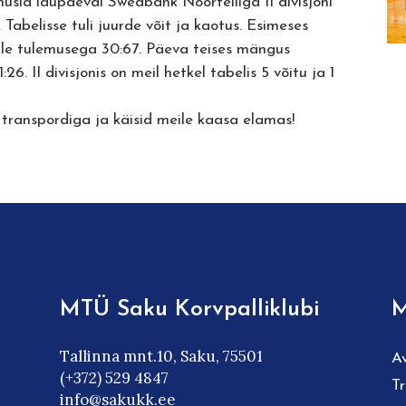
musid laupäeval Swedbank Noorteliiga II divisjoni
abelisse tuli juurde võit ja kaotus. Esimeses
mile tulemusega 30:67. Päeva teises mängus
6. II divisjonis on meil hetkel tabelis 5 võitu ja 1
transpordiga ja käisid meile kaasa elamas!
MTÜ Saku Korvpalliklubi
M
Tallinna mnt.10, Saku, 75501
A
(+372) 529 4847
T
info@sakukk.ee