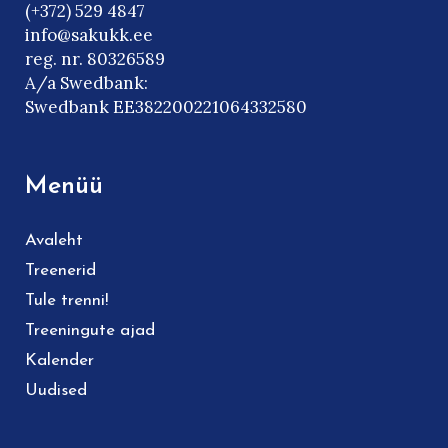
(+372) 529 4847
info@sakukk.ee
reg. nr. 80326589
A/a Swedbank:
Swedbank EE382200221064332580
Menüü
Avaleht
Treenerid
Tule trenni!
Treeningute ajad
Kalender
Uudised