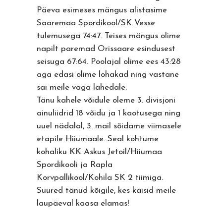
Päeva esimeses mängus alistasime
Saaremaa Spordikool/SK Vesse
tulemusega 74:47. Teises mängus olime
napilt paremad Orissaare esindusest
seisuga 67:64. Poolajal olime ees 43:28
aga edasi olime lohakad ning vastane
sai meile väga lähedale.
Tänu kahele võidule oleme 3. divisjoni
ainuliidrid 18 võidu ja 1 kaotusega ning
uuel nädalal, 3. mail sõidame viimasele
etapile Hiiumaale. Seal kohtume
kohaliku KK Askus Jetoil/Hiiumaa
Spordikooli ja Rapla
Korvpallikool/Kohila SK 2 tiimiga.
Suured tänud kõigile, kes käisid meile
laupäeval kaasa elamas!