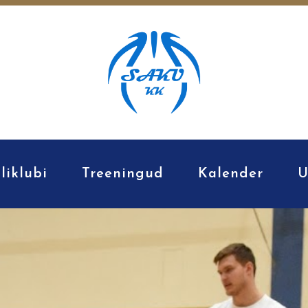
liklubi
Treeningud
Kalender
U