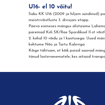
U16- el 10 võitu!
Saku KK U16 (2009 ja hiljem sündinud) pois
meistrivõistluste 3. divisjoni etapp.
Päeva esimeses mängus alistasime Lahema
paremad Kiili SK/Rae Spordikool II-st võist
2. kohal 10 võidu ja 1 kaotusega. Uued mäng
kohtume Nõo ja Tartu Kaleviga.
Kõige tähtsam, et kõik poisid saavad män
tänud lastevanematele, kes aitasid transpo