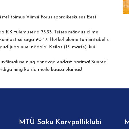
tel toimus Viimsi Forus spordikeskuses Eesti
a KK tulemusega 75:33. Teises mängus olime
konnast seisuga 90:47. Hetkel oleme turniiritabelis
ud juba uuel nädalal Keilas (15. märts), kui
guvõimaluse ning annavad endast parima! Suured
rdiga ning käisid meile kaasa elamas!
MTÜ Saku Korvpalliklubi
M