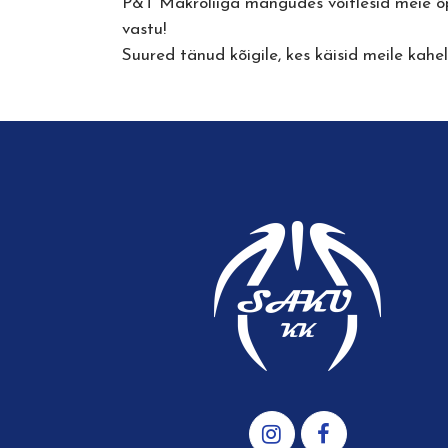
P&T Makroliiga mängudes võitlesid meie õ
vastu!
Suured tänud kõigile, kes käisid meile kah