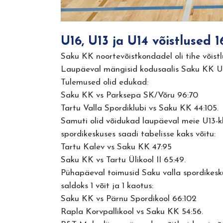
U16, U13 ja U14 võistlused 16
Saku KK noortevõistkondadel oli tihe võistl
Laupäeval mängisid kodusaalis Saku KK U16-k
Tulemused olid edukad:
Saku KK vs Parksepa SK/Võru 96:70
Tartu Valla Spordiklubi vs Saku KK 44:105.
Samuti olid võidukad laupäeval meie U13-klas
spordikeskuses saadi tabelisse kaks võitu:
Tartu Kalev vs Saku KK 47:95
Saku KK vs Tartu Ülikool II 65:49.
Pühapäeval toimusid Saku valla spordikeskus
saldoks 1 võit ja 1 kaotus:
Saku KK vs Pärnu Spordikool 66:102
Rapla Korvpallikool vs Saku KK 54:56.