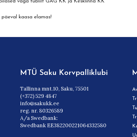
pilased väga tublilt GAG KK ja Kesklinna KK
el päeval kaasa elamas!
MTÜ Saku Korvpalliklubi
M
Tallinna mnt.10, Saku, 75501
A
(+372) 529 4847
T
info@sakukk.ee
Tu
reg. nr. 80326589
T
A/a Swedbank:
Swedbank EE382200221064332580
K
U