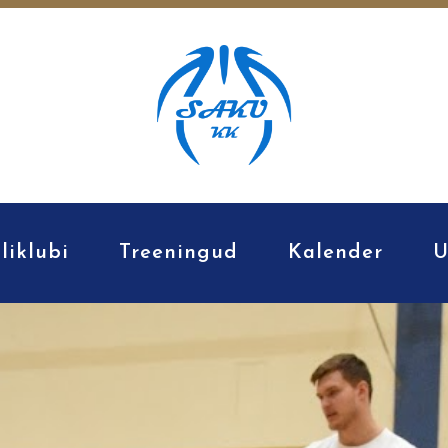
liklubi
Treeningud
Kalender
U