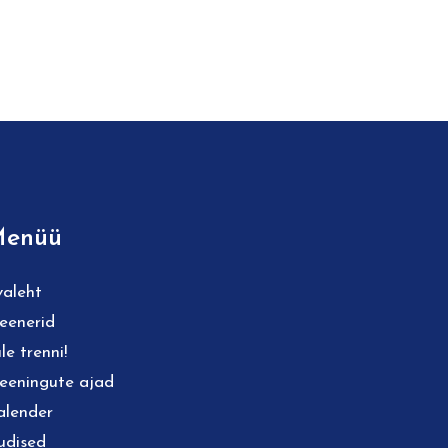
enüü
valeht
reenerid
le trenni!
reeningute ajad
alender
udised