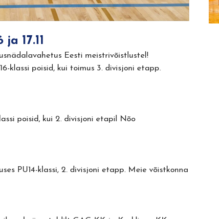
 ja 17.11
usnädalavahetus Eesti meistrivõistlustel!
lassi poisid, kui toimus 3. divisjoni etapp.
si poisid, kui 2. divisjoni etapil Nõo
es PU14-klassi, 2. divisjoni etapp. Meie võistkonna