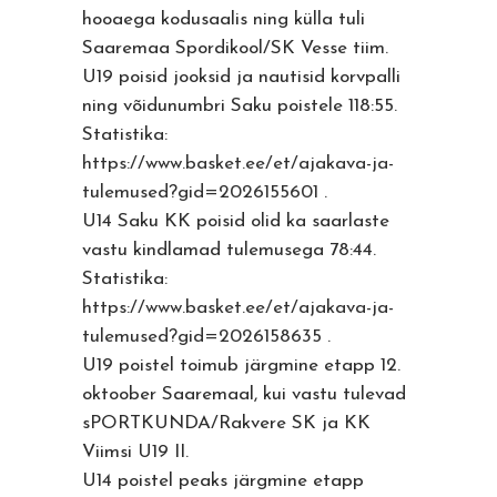
hooaega kodusaalis ning külla tuli
Saaremaa Spordikool/SK Vesse tiim.
U19 poisid jooksid ja nautisid korvpalli
ning võidunumbri Saku poistele 118:55.
Statistika:
https://www.basket.ee/et/ajakava-ja-
tulemused?gid=2026155601
.
U14 Saku KK poisid olid ka saarlaste
vastu kindlamad tulemusega 78:44.
Statistika:
https://www.basket.ee/et/ajakava-ja-
tulemused?gid=2026158635
.
U19 poistel toimub järgmine etapp 12.
oktoober Saaremaal, kui vastu tulevad
sPORTKUNDA/Rakvere SK ja KK
Viimsi U19 II.
U14 poistel peaks järgmine etapp