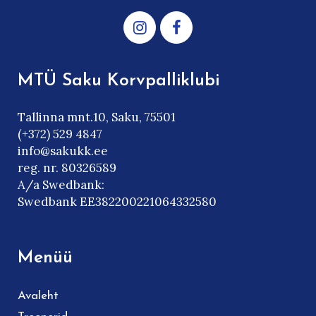
MTÜ Saku Korvpalliklubi
Tallinna mnt.10, Saku, 75501
(+372) 529 4847
info@sakukk.ee
reg. nr. 80326589
A/a Swedbank:
Swedbank EE382200221064332580
Menüü
Avaleht