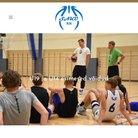
U19 ja U14 esimesed võidud