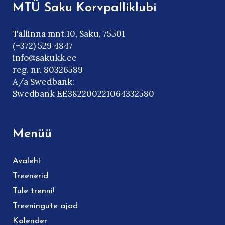
MTÜ Saku Korvpalliklubi
Tallinna mnt.10, Saku, 75501
(+372) 529 4847
info@sakukk.ee
reg. nr. 80326589
A/a Swedbank:
Swedbank EE382200221064332580
Menüü
Avaleht
Treenerid
Tule trenni!
Treeningute ajad
Kalender