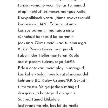
turniiri viimane voor. Keilas toimunud
etapil kohtuti esimeses mängus Keila
Korvpallikooli vastu. Jäime avaveerandil
kaotusseisu 14:21. Edasi suutsime
kaitses paremini mängida ning
rünnakud hakkasid ka paremini
jooksma. Olime võidukad tulemusega
85:67. Päeva teises mängus oli
tabeliliider HellermanTyton Rapla
meist parem tulemusega 66:96.
Edasi ootavad meid play in mängud,
kus kahe võiduni peetavatel mängudel
kohtume BC Kalev Cramo/KK Sokud 1
tiimi vastu. Võitja jätkab mänge I
divisjonis ja kaotaja II divisjonis.
Suured tänud kõikidele
lastevanematele, kes käisid meile