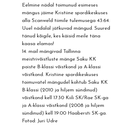
Eelmine nädal toimunud esimeses
mängus jäime Kristiine spordikeskuses
alla Scanweld tiimile tulemusega 43:64.
Uuel nädalal jätkuvad mängud. Suured
tänud kõigile, kes käisid meile täna
kaasa elamas!
14. mail mängivad Tallinna
meistrivõistluste mänge Saku KK
poiste B-klassi võistkond ja A-klassi
võistkond. Kristiine spordikeskuses
toimuvatel mängudel kohtub Saku KK
B-klassi (2010 ja hiljem sündinud)
võistkond kell 17:30 Kiili SK/Rae SK-ga
ja A-klassi võistkond (2008 ja hiljem
sündinud) kell 19:00 Haabersti SK-ga.
Fotod: Juri Udre