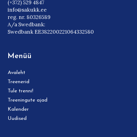
(+372) 529 4847
info@sakukk.ee
reg. nr. 80326589
A/a Swedbank:
Swedbank EE382200221064332580
Menüü
Avaleht
Treenerid
Tule trenni!
Treeningute ajad
Kalender
Uudised